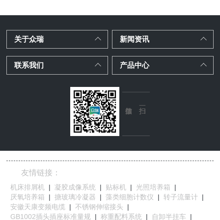
关于众瑞
新闻资讯
联系我们
产品中心
友情链接：
机床排屑机
|
凝胶成像系统
|
贴标机
|
光照培养箱
|
厌氧培养箱
|
搪玻璃冷凝器
|
藻类细胞计数仪
|
转子流量计
|
安徽天康变频电缆
|
不锈钢伸缩接头
|
GB1002插头插座标准量规
|
称重配料系统
|
自卸半挂车
|