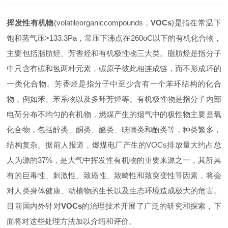
挥发性有机物
(volatileorganiccompounds，
VOCs
)是指在常温下
饱和蒸气压>133.3Pa，常压下沸点在260oC以下的有机化合物，
主要包括脂肪烃、芳香烃和有机极性物三大类。脂肪烃是指分子
中只含有碳和氢两种元素，碳原子彼此相连成链，而不形成环的
一类化合物。芳香烃是指分子中至少含有一个苯环结构的化合
物，例如苯、苯系物以及多环芳烃等。有机极性物是指分子内部
电荷分布不均匀的有机物，燃煤产生的烟气中的极性物主要是氧
化合物，包括醇类、酮类、醚类、呋喃类和酚类等，种类繁多，
结构复杂。据前人报道，燃煤电厂产生的VOCs排放量大约占总
人为源的37%，是大气中挥发性有机物的重要来源之一，其所具
有的巨毒性、刺激性、致癌性、致畸性和致突变性等因素，将会
对人类身体健康、动植物的生长以及生态环境造成极大的危害。
目前国内外针对
VOCs
的治理技术开展了广泛的研究和探索，下
面将对这些处理方法加以介绍和评价。