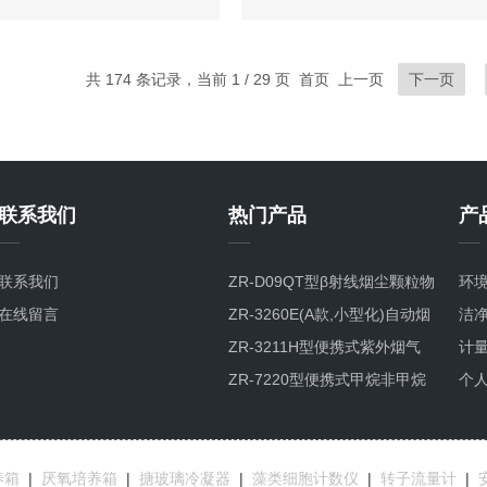
共 174 条记录，当前 1 / 29 页 首页 上一页
下一页
联系我们
热门产品
产
联系我们
ZR-D09QT型β射线烟尘颗粒物
环
在线留言
检测仪
ZR-3260E(A款,小型化)自动烟
洁
尘烟气测试仪
ZR-3211H型便携式紫外烟气
计
综合分析仪
ZR-7220型便携式甲烷非甲烷
个
总烃分析仪GC-FID检测原理
养箱
|
厌氧培养箱
|
搪玻璃冷凝器
|
藻类细胞计数仪
|
转子流量计
|