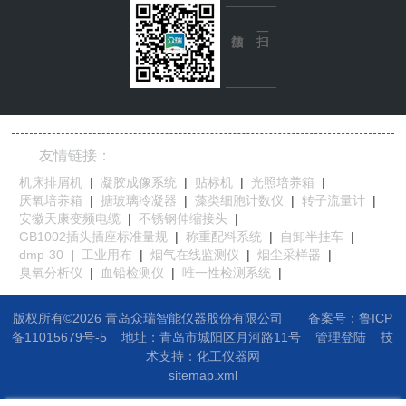
友情链接：
机床排屑机
|
凝胶成像系统
|
贴标机
|
光照培养箱
|
厌氧培养箱
|
搪玻璃冷凝器
|
藻类细胞计数仪
|
转子流量计
|
安徽天康变频电缆
|
不锈钢伸缩接头
|
GB1002插头插座标准量规
|
称重配料系统
|
自卸半挂车
|
dmp-30
|
工业用布
|
烟气在线监测仪
|
烟尘采样器
|
臭氧分析仪
|
血铅检测仪
|
唯一性检测系统
|
版权所有©2026 青岛众瑞智能仪器股份有限公司
备案号：鲁ICP
备11015679号-5
地址：
青岛市城阳区月河路11号
管理登陆
技
术支持：
化工仪器网
sitemap.xml