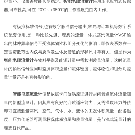
护量小。仪表参数能长期稳定。
智能皂膜流量计
采用压电应力式传感
器,可靠性高,可在-20℃～+350℃的工作温度范围内工作。
有模拟标准信号,也有数字脉冲信号输出,容易与计算机等数字系
统配套使用,是一种比较先进、理想的流量一体式蒸汽流量计VSF输
出的脉冲频率信号不受流体物性和组分变化的影响，即仪表系数在一
定雷诺数范围内仅与旋涡发生体及管道的形状尺寸等有关。但是作为
智能皂膜流量计
在物料平衡及能源计量中需检测质量流量，这时流量
计的输出信号应同时监测体积流量和流体密度，流体物性和组分对流
量计量还是有直接影响的。
智能皂膜流量计
便是依据卡门旋涡原理进行封闭管道流体流量测
量的新型流量计。因其具有良好的介质适应能力，无需温度压力补偿
即可直接测量蒸汽、空气、气体、水、液体的工况体积流量，配备温
度、压力传感器可测量标况体积流量和质量流量，是节流式流量计的
理想替代产品。