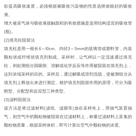
欲提高吸收速度，必须根据被吸收污染物的性质选择效能好的吸收
液。
增大被采气体与吸收液接触面积的有效措施是选用结构适宜的吸收管
(瓶)。
(2)填充柱阻留法
填充柱是用一根长6～l0cm、内径3～5mm的玻璃管或塑料管，内装
颗粒状或纤维状填充剂制成。采样时，让气样以一定流速通过填充
柱，则欲测组分因吸附、溶解或化学反应等作用被阻留在填充剂上，
达到浓缩采样的目的。采样后，通过解吸或溶剂洗脱，使被测组分从
填充剂上释放出来进行测定。根护填充剂阻留作用的原理，可分为吸
附型、分配型和反应型三种类型。
(3)滤料阻留法
该方法是将过滤材料(滤纸、滤膜等)放在采样夹上，用抽气装置抽
气，则空气中的颗粒物被阻留在过滤材料上，称量过滤材料上富集的
颗粒物质量，根据采样体积，即可计算出空气中颗粒物的浓度。