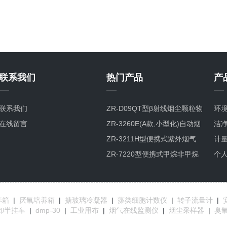
联系我们
热门产品
产
联系我们
ZR-D09QT型β射线烟尘颗粒物
环
在线留言
检测仪
ZR-3260E(A款,小型化)自动烟
洁
尘烟气测试仪
ZR-3211H型便携式紫外烟气
计
综合分析仪
ZR-7220型便携式甲烷非甲烷
个
总烃分析仪GC-FID检测原理
养箱
|
厌氧培养箱
|
搪玻璃冷凝器
|
藻类细胞计数仪
|
转子流量计
|
卸半挂车
|
dmp-30
|
工业用布
|
烟气在线监测仪
|
烟尘采样器
|
臭