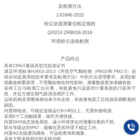
及检测方法
JJG846-2015
粉尘浓度测量仪检定规程
Q/0214 ZRB018-2018
环境粉尘连续检测
产品特点
具有CPA计量器具型式批准证书
满足环境标准HJ653-2013《环境空气颗粒物（PM10和 PM2.5）连
续自动监测系统技术要求及检测方法》中的方法原理要求。采用β射
线吸收称重原理，不受颗粒物化特性影响，测量数据更加准确有效。
采样工位与检测工位分离，有效避免污染源对计量系统的污染和干
扰，并且方便定期气路清洗维护工作。
运纸机构采用整体移动单方向走纸，有效避免双工位纸袋容易断裂的
缺陷。
内置锂电池，可稳定连续运行8小时以上，无需外接电源。
采用5寸工业触摸屏，操作方便快捷。
内置DHS动态加热系统，减小环境变化对测量结果的干扰。
防水等级达到IP67，能够在恶劣环境下稳定工作。
内置4G无线通讯模块，可远程查询和测量。
具有立即采样和定时采样功能。