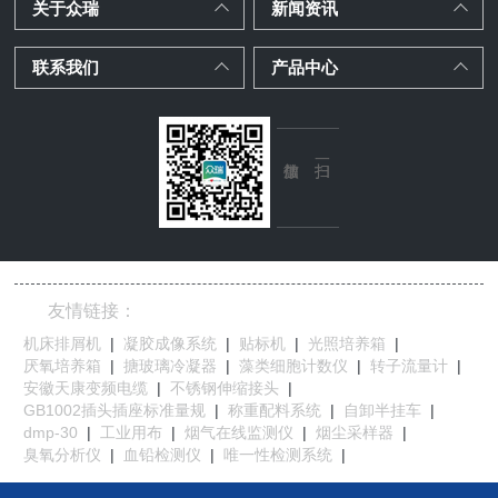
关于众瑞
新闻资讯
联系我们
产品中心
友情链接：
机床排屑机
|
凝胶成像系统
|
贴标机
|
光照培养箱
|
厌氧培养箱
|
搪玻璃冷凝器
|
藻类细胞计数仪
|
转子流量计
|
安徽天康变频电缆
|
不锈钢伸缩接头
|
GB1002插头插座标准量规
|
称重配料系统
|
自卸半挂车
|
dmp-30
|
工业用布
|
烟气在线监测仪
|
烟尘采样器
|
臭氧分析仪
|
血铅检测仪
|
唯一性检测系统
|