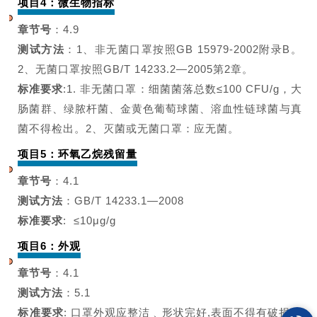
项目4：微生物指标
章节号
：4.9
测试方法
：
1、非无菌口罩按照
GB 15979-2002附录B。
2、无菌口罩按照GB/T 14233.2
—2005第2章。
标准要求
:
1. 非无菌口罩：细菌
菌落总数≤100 CFU/g，大
肠菌
群、绿脓杆菌、金黄色
葡萄球菌、
溶血性链球菌与真
菌不得检出。
2、灭菌或无菌口罩：
应无菌。
项目5：环氧乙烷残留量
章节号
：4.1
测试方法
：
GB/T 14233.1—2008
标准要求
: ≤10μg/g
项目6：外观
章节号
：4.1
测试方法
：
5.1
标准要求
:
口罩外观应整洁﹑形状完好,表面不得有破损、