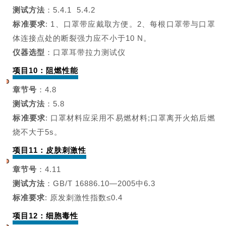
测试方法
：5.4.1 5.4.2
标准要求
: 1、口罩带应戴取方便。2、每根口罩带与口罩
体连接点处的断裂强力应不小于10 N。
仪器选型
：口罩耳带拉力测试仪
项目10：阻燃性能
章节号
：4.8
测试方法
：5.8
标准要求
:
口罩材料应采用不易燃材
料;口罩离开火焰后燃
烧不大于5
s。
项目11：皮肤刺激性
章节号
：4.11
测试方法
：
GB/T 16886.10—2005
中6.3
标准要求
:
原发刺激性指数≤0.4
项目12：细胞毒性