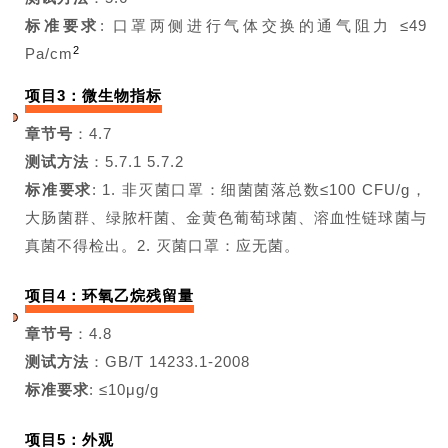
标准要求
: 口罩两侧进行气体
交换的通气阻力
≤49
2
Pa/
cm
项目3：微生物指标
章节号
：4.7
测试方法
：
5.7.1 5.7.2
标准要求
: 1. 非灭菌口罩：细菌
菌落总数≤100 CFU/g，
大肠菌
群、绿脓杆菌、金黄色葡萄球菌、
溶血性链球菌与
真菌不得检出。
2. 灭菌口罩：
应无菌。
项目4：环氧乙烷残留量
章节号
：4.8
测试方法
：GB/T 14233.1-2008
标准要求
:
≤10μg/g
项目5：外观