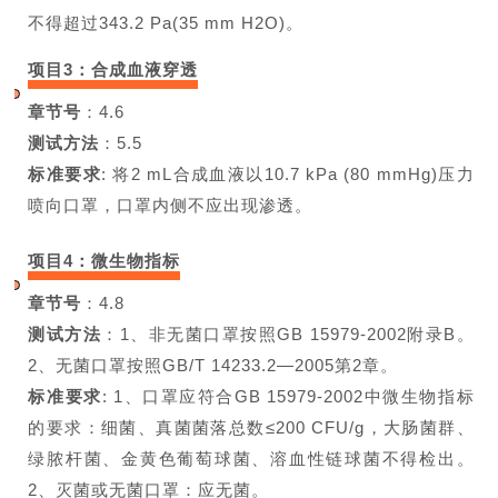
不得超过343.2 Pa(35 mm H
2
O)。
项目3：合成血液穿透
章节号
：4.6
测试方法
：5.5
标准要求
: 将2 mL合成血液以
10.7 kPa (80 mmHg)压力
喷
向口罩，口罩内侧不应出现渗
透。
项目4：微生物指标
章节号
：4.8
测试方法
：1、非无菌口罩按照GB 15979-2002附录B。
2、无菌口罩按照GB/T 14233.2—2005第2章。
标准要求
: 1、口罩应符合GB 15979-2002中微生物指标
的要求：细菌、真菌菌落总数≤200 CFU/g，大肠菌群、
绿脓杆菌、金黄色葡萄球菌、溶血性链球菌不得检出。
2、灭菌或无菌口罩：应无菌。