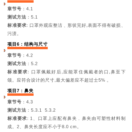
章节号
：4.1
测试方法
：5.1
标准要求
:
口罩外观应整洁﹑形状
完好,表面不得有破损、
污渍。
项目6：结构与尺寸
章节号
：4.2
测试方法
：5.2
标准要求
:
口罩佩戴好后,应能罩住
佩戴者的口,鼻至下
颌。
应符合设
计的尺寸,最大偏差应不超过士5% 。
项目7：鼻夹
章节号
：4.3
测试方法
：5.3.1
5.3.2
标准要求
:
1、口罩上应配有鼻夹﹐
鼻夹由可塑性材料制
成。
2、鼻夹长度应不小于8.0 cm。