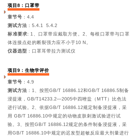
项目8：口罩带
章节号
：4.4
测试方法
：5.4.1 5.4.2
标准要求
:
1、口罩带应戴取方便。
2、每根口罩带与口罩
体连接点处
的断裂强力应不小于10 N。
仪器选型
：口罩耳带拉力测试仪
项目9：生物学评价
章节号
：4.9
测试方法
：
1、按照GB/T 16886.12
和GB/T 16886.5制备
浸提液，
GB/T14233.2—2005中四唑盐
（MTT）比色法
进行试验。
2、依据GB/T 16886.12规定制备
浸提液，采
用 GB/T 16886.10中
规定的动物皮肤刺激试验进行试
验。
3、按照GB/T 16886.12规定的条
件制备浸提液，采
用GB/T 16886.10
中规定的迟发型超敏反应最大剂量
进行