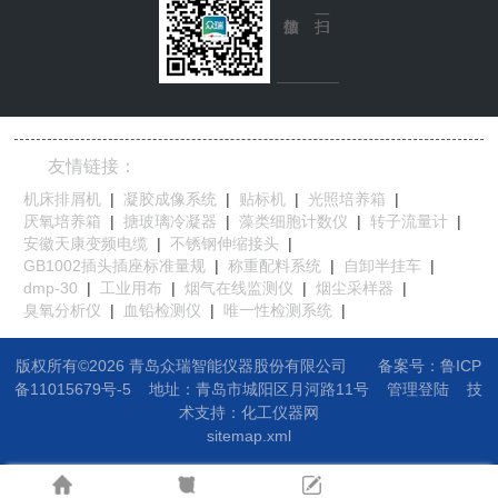
友情链接：
机床排屑机
|
凝胶成像系统
|
贴标机
|
光照培养箱
|
厌氧培养箱
|
搪玻璃冷凝器
|
藻类细胞计数仪
|
转子流量计
|
安徽天康变频电缆
|
不锈钢伸缩接头
|
GB1002插头插座标准量规
|
称重配料系统
|
自卸半挂车
|
dmp-30
|
工业用布
|
烟气在线监测仪
|
烟尘采样器
|
臭氧分析仪
|
血铅检测仪
|
唯一性检测系统
|
版权所有©2026 青岛众瑞智能仪器股份有限公司
备案号：鲁ICP
备11015679号-5
地址：
青岛市城阳区月河路11号
管理登陆
技
术支持：
化工仪器网
sitemap.xml