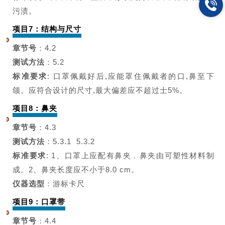
污渍。
项目7：结构与尺寸
章节号
：4.2
测试方法
：5.2
标准要求
:
口罩佩戴好后,应能罩住
佩戴者的口,鼻至下
颌。
应符合设
计的尺寸,最大偏差应不超过士5%。
项目8：鼻夹
章节号
：4.3
测试方法
：5.3.1 5.3.2
标准要求
: 1、口罩上应配有鼻夹﹐鼻夹由可塑性材料制
成。2、鼻夹长度应不小于8.0 cm。
仪器选型
：游标卡尺
项目9：口罩带
章节号
：4.4