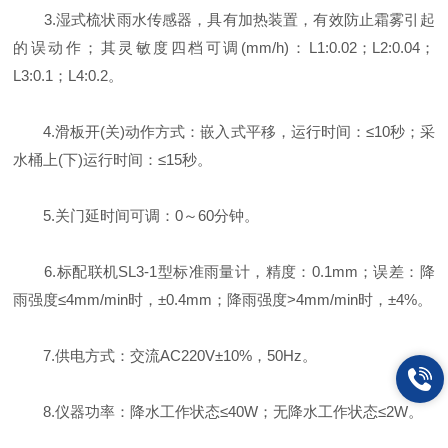
3.湿式梳状雨水传感器，具有加热装置，有效防止霜雾引起
的误动作；其灵敏度四档可调(mm/h)：L1:0.02；L2:0.04；
L3:0.1；L4:0.2。
4.滑板开(关)动作方式：嵌入式平移，运行时间：≤10秒；采
水桶上(下)运行时间：≤15秒。
5.关门延时间可调：0～60分钟。
6.标配联机SL3-1型标准雨量计，精度：0.1mm；误差：降
雨强度≤4mm/min时，±0.4mm；降雨强度>4mm/min时，±4%。
7.供电方式：交流AC220V±10%，50Hz。
8.仪器功率：降水工作状态≤40W；无降水工作状态≤2W。