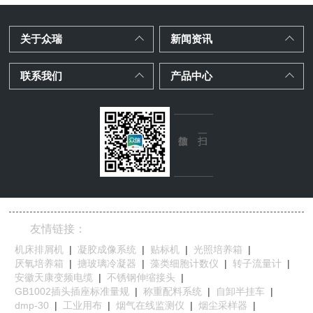
关于众瑞
新闻资讯
联系我们
产品中心
友情链接：
机床排屑机
|
凝胶成像系统
|
贴标机
|
光照培养箱
|
厌氧培养箱
|
搪玻璃冷凝器
|
藻类细胞计数仪
|
转子流量计
|
安徽天康变频电缆
|
不锈钢伸缩接头
|
GB1002插头插座标准量规
|
称重配料系统
|
自卸半挂车
|
dmp-30
|
工业用布
|
烟气在线监测仪
|
烟尘采样器
|