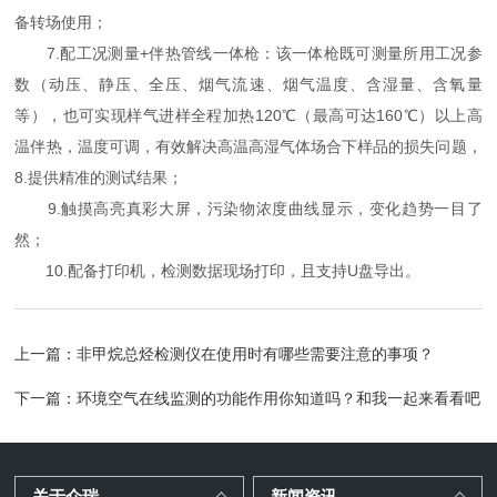
备转场使用；
7.配工况测量+伴热管线一体枪：该一体枪既可测量所用工况参
数（动压、静压、全压、烟气流速、烟气温度、含湿量、含氧量
等），也可实现样气进样全程加热120℃（最高可达160℃）以上高
温伴热，温度可调，有效解决高温高湿气体场合下样品的损失问题，
8.提供精准的测试结果；
9.触摸高亮真彩大屏，污染物浓度曲线显示，变化趋势一目了
然；
10.配备打印机，检测数据现场打印，且支持U盘导出。
上一篇：
非甲烷总烃检测仪在使用时有哪些需要注意的事项？
下一篇：
环境空气在线监测的功能作用你知道吗？和我一起来看看吧
关于众瑞
新闻资讯