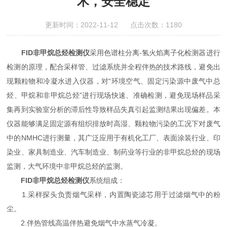
术，安全稳定
更新时间：2022-11-12 点击次数：1180
FID非甲烷总烃检测仪
采用色谱柱分离-氢火焰离子化检测器进行
检测的原理，配合采样管、过滤系统并全程伴热的技术路线，避免出
现颗粒物和冷凝水进入仪器，对“环境空气、固定污染源中废气中总
烃、甲烷和非甲烷总烃”进行现场快速、准确检测，避免现场样品采
集再到实验室分析的滞后性导致样品失真引起监测结果出现偏差。本
仪器能够满足固定源有组织排放时高湿、颗粒物污染的工况下对废气
中的NMHC进行测量，其广泛应用于有机化工厂、表面涂装行业、印
染业、家具制造业、汽车制造业、制药业等行业的非甲烷总烃的现场
监测，大气环境中非甲烷总烃的监测。
FID非甲烷总烃检测仪
系统组成：
1.采样探头负责烟气采样，内置陶瓷滤芯用于过滤烟气中的粉
尘。
2.伴热管线高温伴热避免烟气中水蒸气冷凝。