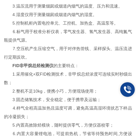
3.温压流用于测量烟囱或烟道内烟气的温度、压力和流速。
4.湿度仪用于测量烟囱或烟道内烟气的湿度。
5.控制机柜内置电控单元、工控机、加热盒、高温泵等。
6.标气用于校准分析仪表，零气发生器、氢气发生器、高纯氮气
瓶提供气源。
7.空压机产生压缩空气，用于对伴热管线、采样探头、温压流进
行定期反吹。
FID非甲烷总烃检测仪
的主要特点：
1.采用催化+双FID检测技术，非甲烷总烃浓度可连续实时秒级出
数；
2.整机不足10kg，便携小巧，方便现场使用；
3.固态储氢技术，安全稳定，便于携带及运输；
4.样气全程高温加热且温度可调，避免高温高湿环境状态下样品
的冷凝损失；
5.内置高效除烃模块，随时提供零气，方便仪器校零；
6.内置大容量锂电池，可提前热机，节省等待预热时间,方便设