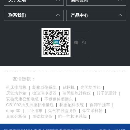
联系我们
产品中心
友情链接：
机床排屑机
|
凝胶成像系统
|
贴标机
|
光照培养箱
|
厌氧培养箱
|
搪玻璃冷凝器
|
藻类细胞计数仪
|
转子流量计
|
安徽天康变频电缆
|
不锈钢伸缩接头
|
GB1002插头插座标准量规
|
称重配料系统
|
自卸半挂车
|
dmp-30
|
工业用布
|
烟气在线监测仪
|
烟尘采样器
|
臭氧分析仪
|
血铅检测仪
|
唯一性检测系统
|