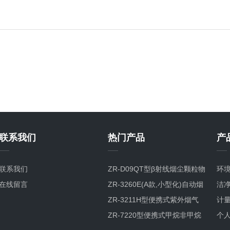
联系我们
热门产品
产
联系我们
ZR-D09QT型β射线烟尘颗粒物
环
在线留言
检测仪
ZR-3260E(A款,小型化)自动烟
洁
尘烟气测试仪
ZR-3211H型便携式紫外烟气
计
综合分析仪
ZR-7220型便携式甲烷非甲烷
个