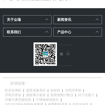
关于众瑞
新闻资讯
联系我们
产品中心
友情链接：
机床排屑机
|
凝胶成像系统
|
贴标机
|
光照培养箱
|
厌氧培养箱
|
搪玻璃冷凝器
|
藻类细胞计数仪
|
转子流量计
|
安徽天康变频电缆
|
不锈钢伸缩接头
|
GB1002插头插座标准量规
|
称重配料系统
|
自卸半挂车
|