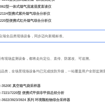
062
型
一体式烟气流速湿度直读仪
211H
型
携式紫外烟气综合分析仪
220
型
便携式红外烟气综合分析仪
众瑞全品类现场设备，同步迈向新规标准。
所有现场监测设备，都将走向定位、直传、防篡改、可追溯
。
制品类，
全场景现场设备均已完成技防升级
，一站覆盖用户全部监测
3520E
真空箱气袋采样器
221/7220型
便携式甲烷非甲烷总烃分析
922/3923/3924 系列
环境颗粒物综合采样器