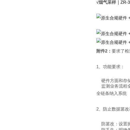
√
烟气采样｜ZR-37
附件2：
要求了检
1、功能要求：
硬件方面和存储：
监测业务流程
全链条
纳入系统
2、防止数据篡
防篡改：设置
防丢失：明确