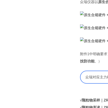
众瑞仪器以
原生合
附件1中明确要
技防功能
。）
众瑞对应主力
√
颗粒物采样｜ZR
√
颗粒物直读｜ZR-