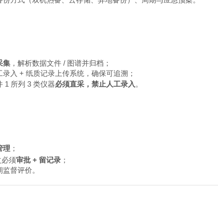
采集
，解析数据文件 / 图谱并归档；
录入 + 纸质记录上传系统，确保可追溯；
1 所列 3 类仪器
必须直采，禁止人工录入
。
管理
；
改必须
审批 + 留记录
；
期监督评价。