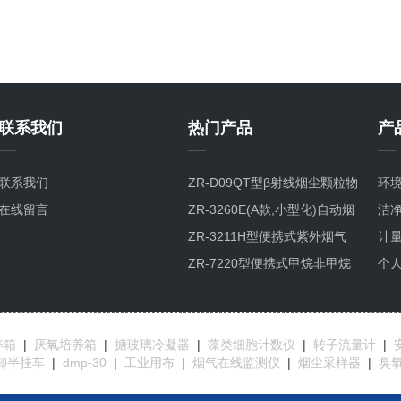
联系我们
热门产品
产
联系我们
ZR-D09QT型β射线烟尘颗粒物
环
在线留言
检测仪
ZR-3260E(A款,小型化)自动烟
洁
尘烟气测试仪
ZR-3211H型便携式紫外烟气
计
综合分析仪
ZR-7220型便携式甲烷非甲烷
个
总烃分析仪GC-FID检测原理
养箱
|
厌氧培养箱
|
搪玻璃冷凝器
|
藻类细胞计数仪
|
转子流量计
|
卸半挂车
|
dmp-30
|
工业用布
|
烟气在线监测仪
|
烟尘采样器
|
臭