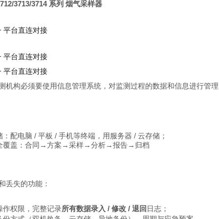
12/3713/3714 系列 烟气采样器
测机构必须要使用信息管理系统，对监测过程的数据和信息进行管理
配电脑 / 平板 / 手机等终端，用服务器 / 云存储；
全覆盖：合同→方案→采样→分析→报告→归档
改和丢失的功能：
操作权限，完整记录
所有数据录入 / 修改 / 退回
日志；
备份方式（双机热备、云存储、异地备份）、周期与应急预案。