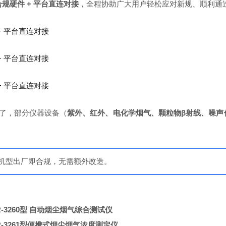
规硬件 + 平台直连对接
，全程协助广大用户轻松应对新规、顺利通
求了，部分仪器设备（
紫外、红外、电化学烟气、颗粒物β射线、噪声
机型出厂即合规，无需额外改造。
-3260型 自动烟尘烟气综合测试仪
3261
型
便携式烟尘烟气浓度测定仪