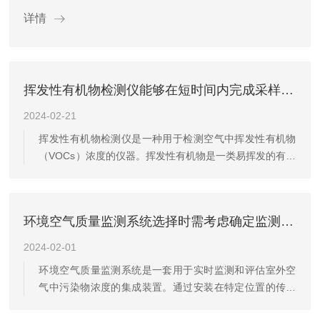
处理。同...
详情
挥发性有机物检测仪能够在短时间内完成采样和分析
2024-02-21
挥发性有机物检测仪是一种用于检测空气中挥发性有机物
（VOCs）浓度的仪器。挥发性有机物是一类易挥发的有机
化合物，包括甲醛、苯、甲苯、二甲苯等，常常存在于室
内空气、工业废气和汽车尾气中，对人体健康和环境造成
危害。通过采集空气样品，分析其中的挥发性有机物成分
环境空气质量监测系统选择时需考虑确定监测的污染物种类和数量
和浓度，为环境监测、室内空气质量评估和工业生产提供
重要参考数据。挥发性有机物检测仪的工作原理：1.采
2024-02-01
样：检测仪通过空气采样装置采集环境空气中的挥发性有
环境空气质量监测系统是一套用于实时监测和评估室外空
机物；2.预处理：对采集到的空气样品进行预处理，去除
气中污染物浓度的集成装置。通过安装在特定位置的传感
干扰物质，保证检测结果的...
器来收集空气样本，并使用各种检测技术（如紫外吸收、