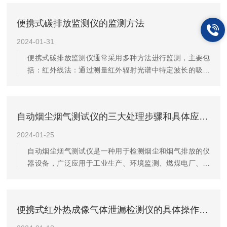
化学发光、激光散射等）来测定污染物的浓度。数据采集
器负责记录传感器的信号，并将其转换为数字数据。随
便携式碳排放监测仪的监测方法
后，这些数据可以通过有线或无线网络传输到中央监控站
或云平台，供专业人员进行分析和评估。通常由一系列传
2024-01-31
感器、数据采集器和通信设备组成，能够连续或周期性地
便携式碳排放监测仪通常采用多种方法进行监测，主要包
测量空气中的一种或多种污染物，如二氧化硫（SO2）、
括：红外线法：通过测量红外辐射光谱中特定波长的吸收
氮氧化物（NOx）、一氧化碳（...
量来计算二氧化碳浓度。这种方法具有较高的精度和稳定
性，适用于各种环境和排放源的监测。差分吸收光谱法：
利用不同气体分子对特定波长光的吸收程度不同，通过测
自动烟尘烟气测试仪的三大处理步骤和具体应用领域
量两种不同波长光的吸收差值来计算二氧化碳浓度。这种
方法具有较高的精度和灵敏度，但需要使用复杂的仪器和
2024-01-25
算法。气相色谱法：利用不同气体在色谱柱中的吸附或溶
自动烟尘烟气测试仪是一种用于检测烟尘和烟气排放的仪
解性能不同，通过测量色谱柱中气体的流动速度和压力变
器设备，广泛应用于工业生产、环境监测、燃煤电厂、锅
化来计算二氧化碳浓度。这种方法...
炉排放等领域。它能够对烟气中的颗粒物浓度、烟气温
度、湿度、氧气含量等参数进行实时监测和分析，帮助用
户了解烟气排放情况，确保符合环保标准和法规要求。自
便携式红外热成像气体泄漏检测仪的具体操作步骤
动烟尘烟气测试仪通常由以下几个主要部分组成：1.采样
系统：用于采集烟气样品，通常包括进气管、采样探头等