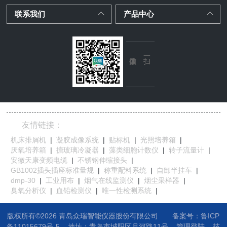
联系我们
产品中心
友情链接：
机床排屑机
|
凝胶成像系统
|
贴标机
|
光照培养箱
|
厌氧培养箱
|
搪玻璃冷凝器
|
藻类细胞计数仪
|
转子流量计
|
安徽天康变频电缆
|
不锈钢伸缩接头
|
GB1002插头插座标准量规
|
称重配料系统
|
自卸半挂车
|
dmp-30
|
工业用布
|
烟气在线监测仪
|
烟尘采样器
|
臭氧分析仪
|
血铅检测仪
|
唯一性检测系统
|
版权所有©2026 青岛众瑞智能仪器股份有限公司
备案号：鲁ICP
备11015679号-5
地址：
青岛市城阳区月河路11号
管理登陆
技