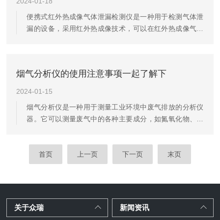
2024-01-18
部件。2.分析模块：包括颗粒物浓度分析仪、烟气温湿度
便携式红外热成像气体泄漏检测仪是一种用于检测气体泄
传感器、氧气传感器等，用于对采集的烟气样品进行分
漏的设备，采用红外热成像技术，可以在红外热成像气体
析。3.控制系统：用于控制仪器...
泄漏检测仪是一种用于检测气体泄漏的设备，它采用红外
热成像技术，可以在不接触被测物体的情况下，快速、准
确地检测出气体泄漏的位置和程度。广泛应用于石油、化
烟气分析仪的使用注意事项一起了解下
工、天然气、电力等行业，对于保障生产安全、防止环境
污染具有重要意义。工作原理是利用红外热成像技术，通
2024-01-15
过测量被测物体表面的红外辐射能量，来获取被测物体的
烟气分析仪是一种用于测量工业环境中废气排放的分析仪
温度分布信息。当气体从管道、容器等设备中泄漏出来
器。它可以测量废气中的各种主要成分，如氮氧化物、二
时，泄漏出的气体与周围环境的温度...
氧化碳、二氧化硫、一氧化碳和氧气含量等，从而评估工
厂的环保情况。烟气分析仪是一种关键工具，用于监测和
分析工业排放中的气体成分。随着环境保护法规的加强和
首页
上一页
下一页
末页
公众对清洁空气的需求增加，这些仪器在控制和减少污染
物排放方面发挥着重要的作用。烟气分析仪在监测工业排
放中的关键污染物方面起着重要作用。它们能够准确地测
量诸如二氧化硫(SO2)、氮氧化物(NOx)、一氧化碳(CO)、
关于众瑞
新闻资讯
二氧化碳(CO2...