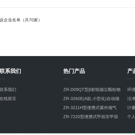
设企业名单（共70家）
联系我们
热门产品
产
联系我们
ZR-D09QT型β射线烟尘颗粒物
环
在线留言
检测仪
ZR-3260E(A款,小型化)自动烟
洁
尘烟气测试仪
ZR-3211H型便携式紫外烟气
计
综合分析仪
ZR-7220型便携式甲烷非甲烷
个
总烃分析仪GC-FID检测原理