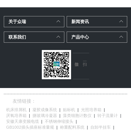
关于众瑞
新闻资讯
联系我们
产品中心
友情链接：
机床排屑机
|
凝胶成像系统
|
贴标机
|
光照培养箱
|
厌氧培养箱
|
搪玻璃冷凝器
|
藻类细胞计数仪
|
转子流量计
|
安徽天康变频电缆
|
不锈钢伸缩接头
|
GB1002插头插座标准量规
|
称重配料系统
|
自卸半挂车
|