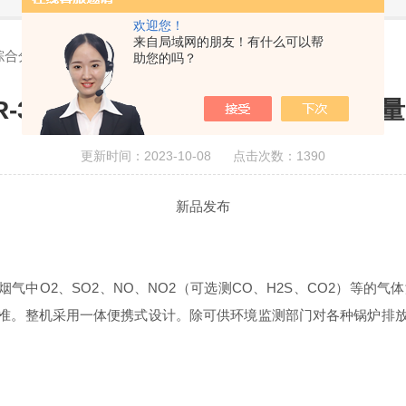
欢迎您！
来自局域网的朋友！有什么可以帮
气综合分析仪，烟气测量一“机“即中！
助您的吗？
R-3201型烟气综合分析仪，烟气测量
更新时间：2023-10-08 点击次数：1390
新品发布
烟气中
O2
、
SO2
、
NO
、
NO2
（可选测
CO
、
H2S
、
CO2
）等的气体
准。整机采用一体便携式设计。除可供环境监测部门对各种锅炉排