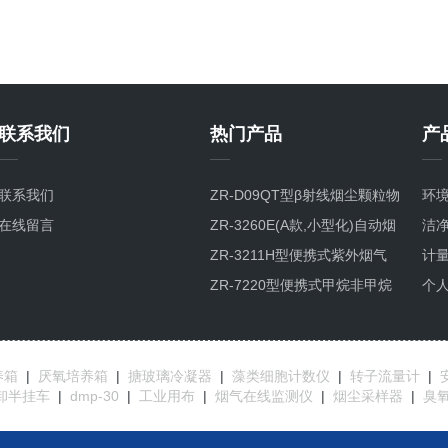
联系我们
热门产品
产
联系我们
ZR-D09QT型β射线烟尘颗粒物
环
在线留言
检测仪
ZR-3260E(A款,小型化)自动烟
洁
尘烟气测试仪
ZR-3211H型便携式紫外烟气
计
综合分析仪
ZR-7220型便携式甲烷非甲烷
个
总烃分析仪GC-FID检测原理
养箱
|
厌氧培养箱
|
搪玻璃冷凝器
|
藻类细胞计数仪
|
转子流量计
|
卸半挂车
|
dmp-30
|
工业用布
|
烟气在线监测仪
|
烟尘采样器
|
臭