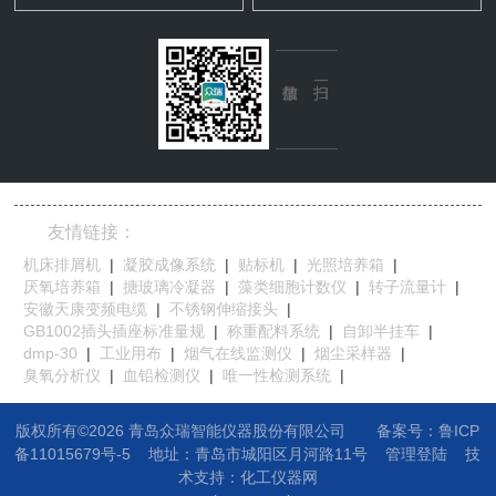
友情链接：
机床排屑机
|
凝胶成像系统
|
贴标机
|
光照培养箱
|
厌氧培养箱
|
搪玻璃冷凝器
|
藻类细胞计数仪
|
转子流量计
|
安徽天康变频电缆
|
不锈钢伸缩接头
|
GB1002插头插座标准量规
|
称重配料系统
|
自卸半挂车
|
dmp-30
|
工业用布
|
烟气在线监测仪
|
烟尘采样器
|
臭氧分析仪
|
血铅检测仪
|
唯一性检测系统
|
版权所有©2026 青岛众瑞智能仪器股份有限公司
备案号：鲁ICP
备11015679号-5
地址：
青岛市城阳区月河路11号
管理登陆
技
术支持：
化工仪器网