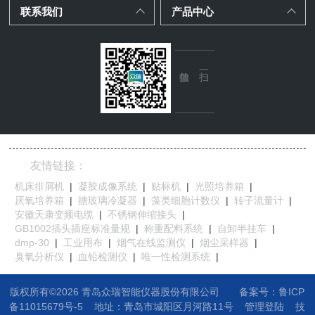
联系我们
产品中心
友情链接：
机床排屑机
|
凝胶成像系统
|
贴标机
|
光照培养箱
|
厌氧培养箱
|
搪玻璃冷凝器
|
藻类细胞计数仪
|
转子流量计
|
安徽天康变频电缆
|
不锈钢伸缩接头
|
GB1002插头插座标准量规
|
称重配料系统
|
自卸半挂车
|
dmp-30
|
工业用布
|
烟气在线监测仪
|
烟尘采样器
|
臭氧分析仪
|
血铅检测仪
|
唯一性检测系统
|
版权所有©2026 青岛众瑞智能仪器股份有限公司
备案号：鲁ICP
备11015679号-5
地址：
青岛市城阳区月河路11号
管理登陆
技