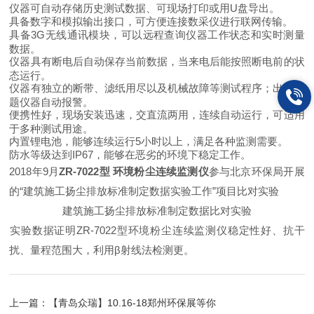
仪器可自动存储历史测试数据、可现场打印或用U盘导出。
具备数字和模拟输出接口，可方便连接数采仪进行联网传输。
具备3G无线通讯模块，可以远程查询仪器工作状态和实时测量
数据。
仪器具有断电后自动保存当前数据，当来电后能按照断电前的状
态运行。
仪器有独立的断带、滤纸用尽以及机械故障等测试程序；出现问
题仪器自动报警。
便携性好，现场安装迅速，交直流两用，连续自动运行，可适用
于多种测试用途。
内置锂电池，能够连续运行5小时以上，满足各种监测需要。
防水等级达到IP67，能够在恶劣的环境下稳定工作。
2018年9月
ZR-7022型 环境粉尘连续监测仪
参与北京环保局开展
的“建筑施工扬尘排放标准制定数据实验工作”项目比对实验
建筑施工扬尘排放标准制定数据比对实验
实验数据证明ZR-7022型环境粉尘连续监测仪稳定性好、抗干
扰、量程范围大，利用β射线法检测更。
上一篇：
【青岛众瑞】10.16-18郑州环保展等你