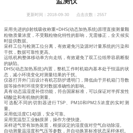
监测仪
更新时间：2018-09-30 点击次数：2557
采用先进的β射线吸收称重+DHS(动态加热系统)原理直接测量颗
粒物质量浓度，不受颗粒物化特性的影响，无需修正，全天候实
时提供数据。
采样工位与检测工位分离，有效避免污染源对计量系统的污染和
干扰，数据可靠性更高。
运纸机构整体移动单方向走纸，有效避免了双工位纸带容易断裂
的缺陷。
DHS(动态加热系统)内置，整机工作时机箱内基本处于恒温的状
态，减小环境变化对测量结果的干扰。
仪器打开外门后设计有机芯防护透明门，降低由于开机箱门导数
据等操作时环境突变对数据准确性的影响。
具有动态温湿度补偿功能，符合国家标准，可以保证对半挥发性
硝酸盐和有机物的测量。
可选配不同的切割器进行TSP、PM10和PM2.5浓度的实时测
量。
采用低活度C14β源，安全可靠。
采用宽温型工业触摸屏，操作方便快捷。
采样进气管有加热装置，根据设定的湿度值对空气自动除湿。
自动测量温湿度和气压等参数，并自动换算标准状态采样体积。