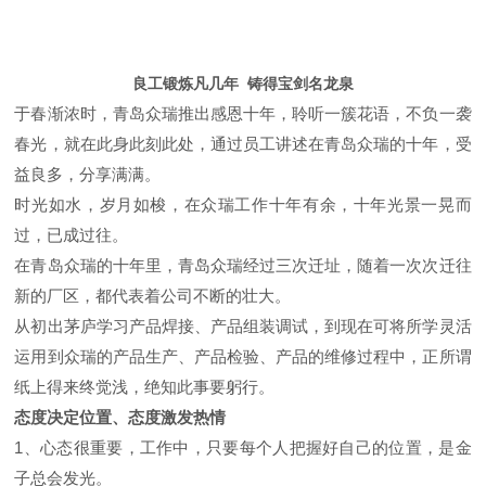
良工锻炼凡几年 铸得宝剑名龙泉
于春渐浓时，青岛众瑞推出感恩十年，聆听一簇花语，不负一袭
春光，就在此身此刻此处，通过员工讲述在青岛众瑞的十年，受
益良多，分享满满。
时光如水，岁月如梭，在众瑞工作十年有余，十年光景一晃而
过，已成过往。
在青岛众瑞的十年里，青岛众瑞经过三次迁址，随着一次次迁往
新的厂区，都代表着公司不断的壮大。
从初出茅庐学习产品焊接、产品组装调试，到现在可将所学灵活
运用到众瑞的产品生产、产品检验、产品的维修过程中，正所谓
纸上得来终觉浅，绝知此事要躬行。
态度决定位置、态度激发热情
1、心态很重要，工作中，只要每个人把握好自己的位置，是金
子总会发光。