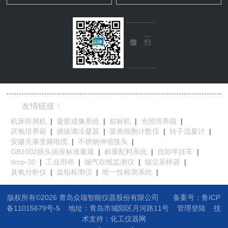
友情链接：
机床排屑机
|
凝胶成像系统
|
贴标机
|
光照培养箱
|
厌氧培养箱
|
搪玻璃冷凝器
|
藻类细胞计数仪
|
转子流量计
|
安徽天康变频电缆
|
不锈钢伸缩接头
|
GB1002插头插座标准量规
|
称重配料系统
|
自卸半挂车
|
dmp-30
|
工业用布
|
烟气在线监测仪
|
烟尘采样器
|
臭氧分析仪
|
血铅检测仪
|
唯一性检测系统
|
版权所有©2026 青岛众瑞智能仪器股份有限公司
备案号：鲁ICP
备11015679号-5
地址：
青岛市城阳区月河路11号
管理登陆
技
术支持：
化工仪器网