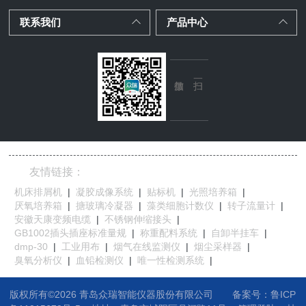
联系我们
产品中心
友情链接：
机床排屑机
|
凝胶成像系统
|
贴标机
|
光照培养箱
|
厌氧培养箱
|
搪玻璃冷凝器
|
藻类细胞计数仪
|
转子流量计
|
安徽天康变频电缆
|
不锈钢伸缩接头
|
GB1002插头插座标准量规
|
称重配料系统
|
自卸半挂车
|
dmp-30
|
工业用布
|
烟气在线监测仪
|
烟尘采样器
|
臭氧分析仪
|
血铅检测仪
|
唯一性检测系统
|
版权所有©2026 青岛众瑞智能仪器股份有限公司
备案号：鲁ICP