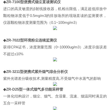
◆ZR-7100
型便携式烟尘直读测试仪
进口的高灵敏度的
β
射线接收器，机检出限低，满足超低排放中
颗粒物浓度低于
0.5mg/m3
的排放场所的现场直读的监测要求，
仪器颗粒物浓度测量范围为（
0.1~100mg/m3
）
◆ZR-7022
型环境粉尘连续监测仪
获得
CPA
证书，浓度测量范围（
0~10000ug/m3
）
,
浓度示值误差
不超过
±10%
◆ZR-3211型便携式紫外
烟气综合分析仪
紫外光谱差分吸收技术,测量精度高,不受烟气中水蒸气的影响
◆ZR-D25
型一体式烟气多功能采样管
一体化结构设计，烟尘、烟气、含湿量、流速、烟温同时满足的
五合一采样管