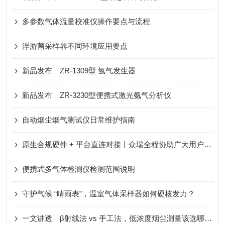
多参数气体流量校准仪操作要点与流程
浮游菌采样器不同环境应用要点
新品发布｜ZR-1309型 氢气发生器
新品发布｜ZR-3230型便携式激光氨气分析仪
自动烟尘烟气测试仪日常维护指南
原生合规硬件 + 平台直连对接丨众瑞全程协助广大用户轻松应对新规、顺利通过评审！
便携式多气体检测仪检测范围说明
守护气候 “晴雨表”，温室气体采样器如何硬核发力？
一文讲透｜β射线法 vs 手工法，低浓度烟尘测量该选哪种？