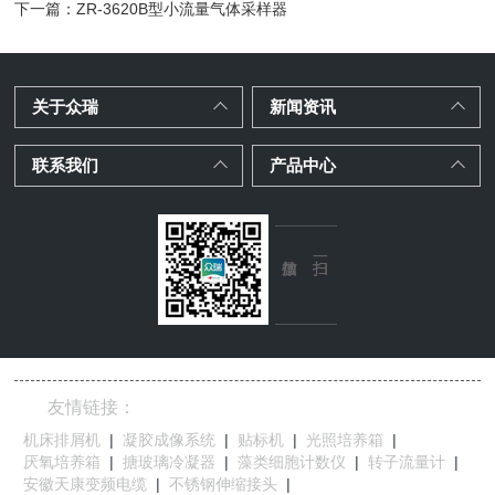
下一篇：
ZR-3620B型小流量气体采样器
关于众瑞
新闻资讯
联系我们
产品中心
友情链接：
机床排屑机
|
凝胶成像系统
|
贴标机
|
光照培养箱
|
厌氧培养箱
|
搪玻璃冷凝器
|
藻类细胞计数仪
|
转子流量计
|
安徽天康变频电缆
|
不锈钢伸缩接头
|