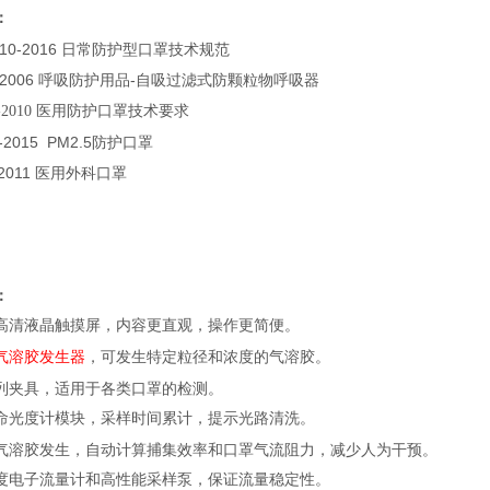
：
2610-2016 日常防护型口罩
技术规范
26-2006 呼吸防护用品-自吸过滤式防颗粒物呼吸器
医用防护口罩
技术要求
-2010
1-2015 PM2.5防护
口罩
-2011 医用外科
口罩
：
高清液晶触摸屏，内容更直观，操作更简便。
气溶胶发生器
，可发生特定粒径和浓度的气溶胶。
列夹具，适用于各类口罩
的检测。
命光度计模块，采样时间累计，提示光路清洗。
气溶胶发生，自动计算捕集效率和口罩
气流阻力，减少人为干预。
度电子流量计和高性能采样泵，保证流量稳定性。