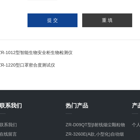
ZR-1012型智能生物安全柜生物检测仪
ZR-1220型口罩密合度测试仪
联系我们
热门产品
产
联系我们
ZR-D09QT型β射线烟尘颗粒物
个
在线留言
检测仪
ZR-3260E(A款,小型化)自动烟