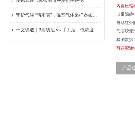
便携式多气体检测仪检测范围说明
内置压缩
自带除静
守护气候 “晴雨表”，温室气体采样器如何硬核发力？
自动红外
一文讲透｜β射线法 vs 手工法，低浓度烟尘测量该选哪种？
气溶胶无
检测数据
可选配油
产品