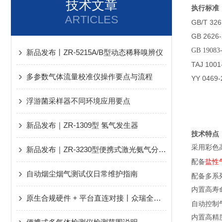
技术文章
执行标准
ARTICLES
GB/T 3
GB 26
GB 19083
新品发布丨ZR-5215A/B型动态稀释嗅辨仪
TAJ 100
多参数气体流量校准仪操作要点与流程
YY 0469
浮游菌采样器不同环境应用要点
新品发布｜ZR-1309型 氢气发生器
技术特点
采用彩色
新品发布｜ZR-3230型便携式激光氨气分析仪
盐性
配备
自动烟尘烟气测试仪日常维护指南
配备多系
内置高寿
原生合规硬件 + 平台直连对接丨众瑞全程协助广大用户轻松应对新规、顺利通过评审！
自动控制
内置高精