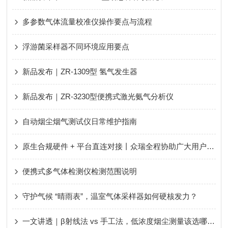
多参数气体流量校准仪操作要点与流程
浮游菌采样器不同环境应用要点
新品发布｜ZR-1309型 氢气发生器
新品发布｜ZR-3230型便携式激光氨气分析仪
自动烟尘烟气测试仪日常维护指南
原生合规硬件 + 平台直连对接丨众瑞全程协助广大用户轻松应对新规、顺利通过评审！
便携式多气体检测仪检测范围说明
守护气候 “晴雨表”，温室气体采样器如何硬核发力？
一文讲透｜β射线法 vs 手工法，低浓度烟尘测量该选哪种？