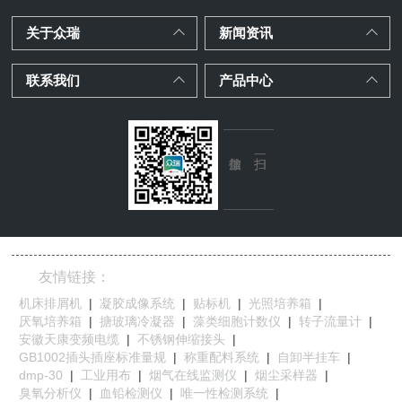
关于众瑞
新闻资讯
联系我们
产品中心
友情链接：
机床排屑机
|
凝胶成像系统
|
贴标机
|
光照培养箱
|
厌氧培养箱
|
搪玻璃冷凝器
|
藻类细胞计数仪
|
转子流量计
|
安徽天康变频电缆
|
不锈钢伸缩接头
|
GB1002插头插座标准量规
|
称重配料系统
|
自卸半挂车
|
dmp-30
|
工业用布
|
烟气在线监测仪
|
烟尘采样器
|
臭氧分析仪
|
血铅检测仪
|
唯一性检测系统
|