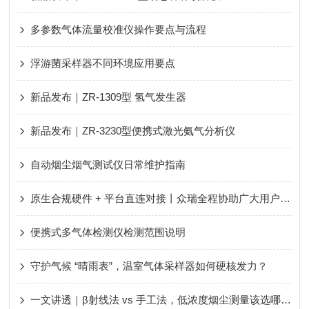
多参数气体流量校准仪操作要点与流程
浮游菌采样器不同环境应用要点
新品发布｜ZR-1309型 氢气发生器
新品发布｜ZR-3230型便携式激光氨气分析仪
自动烟尘烟气测试仪日常维护指南
原生合规硬件 + 平台直连对接丨众瑞全程协助广大用户轻松应对新规、顺利通过评审！
便携式多气体检测仪检测范围说明
守护气候 “晴雨表”，温室气体采样器如何硬核发力？
一文讲透｜β射线法 vs 手工法，低浓度烟尘测量该选哪种？