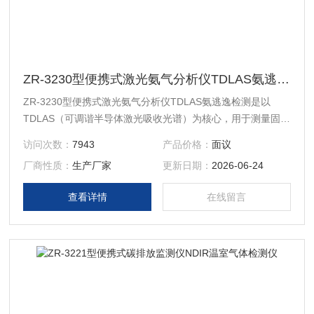
ZR-3230型便携式激光氨气分析仪TDLAS氨逃逸检测
ZR-3230型便携式激光氨气分析仪TDLAS氨逃逸检测是以
TDLAS（可调谐半导体激光吸收光谱）为核心，用于测量固定
污染源排气中NH3浓度的便携式仪器，采用热湿法原理，高温
访问次数：
7943
产品价格：
面议
伴热，减少管路吸附，模块、取样管与工况参数集成一体化设
厂商性质：
生产厂家
更新日期：
2026-06-24
计，具有测量精度高、可靠性好、响应速度快等特点。
查看详情
在线留言