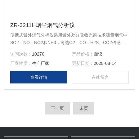
ZR-3211H烟尘烟气分析仪
便携式紫外烟气分析仪采用紫外差分吸收光谱技术测量烟气中
SO2、NO、NO2和NH3，可选O2、CO、H2S、CO2传感器
测量气体的浓度，不受烟气中水蒸气影响，具有较高的测量精
访问次数：
10276
产品价格：
面议
度和稳定性，特别适合高湿低硫工况测量。其中紫外差分吸收
厂商性质：
生产厂家
更新日期：
2025-08-14
模块在热湿状态下进行测量，避免除水造成的烟气组分损失。
整机采用一体便携式设计，采样管和主机为一体，便携方便。
查看详情
在线留言
可供环境监测部门对各种锅炉排放的气体浓度、
下一页
末页