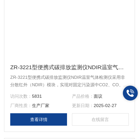
ZR-3221型便携式碳排放监测仪NDIR温室气体检测仪
ZR-3221型便携式碳排放监测仪NDIR温室气体检测仪采用非
分散红外（NDIR）模块，实现对固定污染源中CO2、CO、
CH4、N2O等气体的监测，同时具备O2、烟温及流速等参数
访问次数：
5831
产品价格：
面议
的测量功能，自动计算排放量，可广泛应用于环保、卫生、劳
厂商性质：
生产厂家
更新日期：
2025-02-27
动、安监、科研、教育等领域。
查看详情
在线留言