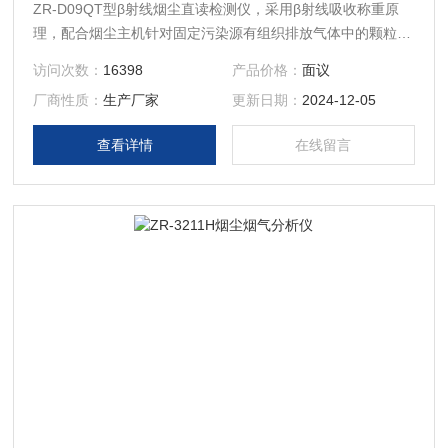
ZR-D09QT型β射线烟尘直读检测仪，采用β射线吸收称重原
理，配合烟尘主机针对固定污染源有组织排放气体中的颗粒物
浓度进行自动采样和精确测量，其体积小，测量精度高，便于
访问次数：
16398
产品价格：
面议
携带安装。
厂商性质：
生产厂家
更新日期：
2024-12-05
查看详情
在线留言