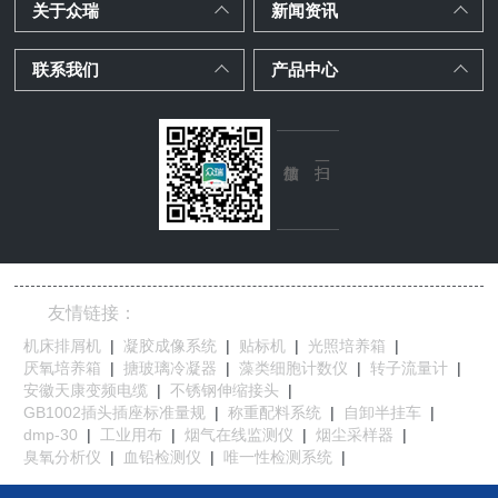
关于众瑞
新闻资讯
联系我们
产品中心
友情链接：
机床排屑机
|
凝胶成像系统
|
贴标机
|
光照培养箱
|
厌氧培养箱
|
搪玻璃冷凝器
|
藻类细胞计数仪
|
转子流量计
|
安徽天康变频电缆
|
不锈钢伸缩接头
|
GB1002插头插座标准量规
|
称重配料系统
|
自卸半挂车
|
dmp-30
|
工业用布
|
烟气在线监测仪
|
烟尘采样器
|
臭氧分析仪
|
血铅检测仪
|
唯一性检测系统
|