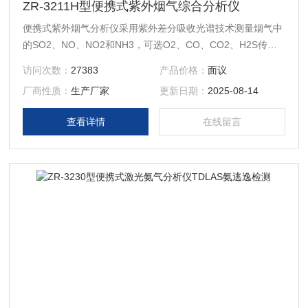
ZR-3211H型便携式紫外烟气综合分析仪
便携式紫外烟气分析仪采用紫外差分吸收光谱技术测量烟气中
的SO2、NO、NO2和NH3，可选O2、CO、CO2、H2S传感
器测量气体浓度，不受烟气中水蒸气影响，具有较高的测量精
访问次数：
27383
产品价格：
面议
度和稳定性，特别适合高湿低硫工况测量。
厂商性质：
生产厂家
更新日期：
2025-08-14
查看详情
在线留言