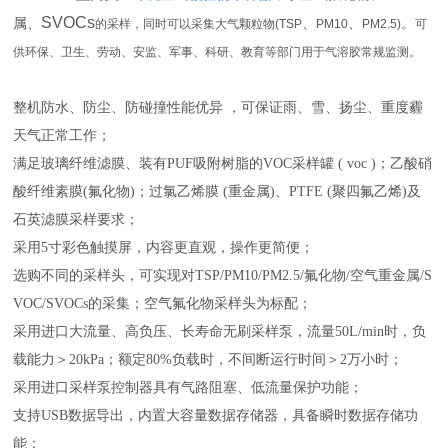
SVOCs
属、
、
、
。
的采样，同时可以采集大气颗粒物
(TSP
PM10
PM2.5)
可
供环保、卫生、劳动、安监、军事、科研、教育等部门用于气溶胶常规监测。
整机防水、防尘、防碰撞性能优异
，可保证雨、雪、扬尘、重度霾
天气正常工作；
满足玻璃纤维滤膜、装有
PUF
吸附树脂的
VOC
采样罐
( voc )
；乙酸硝
酸纤维素膜
(
氟化物
)
；过氯乙烯膜
(
重金属
)
、
PTFE (
聚四氟乙烯
)
及
石英滤膜采样要求；
采用
5
寸彩色触摸屏，内容更直观，操作更简便；
选购不同的采样头，可实现对
TSP/PM10/PM2.5/
氟化物
/
空气重金属
/S
VOC/SVOCs
的采集；空气氟化物采样头为标配；
采用进口大流量、高负压、长寿命无刷采样泵，流量
50L/min
时，负
载能力＞
20kPa
；额定
80%
负载时，不间断运行时间＞
2
万小时；
采用进口采样泵控制器具有气路阻塞、低流量保护功能；
支持
USB
数据导出，内置大容量数据存储器，具备瞬时数据存储功
能；