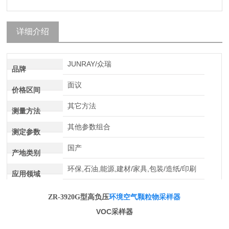
详细介绍
JUNRAY/众瑞
品牌
面议
价格区间
其它方法
测量方法
其他参数组合
测定参数
国产
产地类别
环保,石油,能源,建材/家具,包装/造纸/印刷
应用领域
环境空气颗粒物采样器
ZR-3920G
型高负压
VOC
采样器