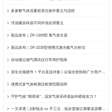
多参数气体流量校准仪操作要点与流程
浮游菌采样器不同环境应用要点
新品发布｜ZR-1309型 氢气发生器
新品发布｜ZR-3230型便携式激光氨气分析仪
自动烟尘烟气测试仪日常维护指南
原生合规硬件 + 平台直连对接丨众瑞全程协助广大用户轻松应对新规、顺利通过评审！
便携式多气体检测仪检测范围说明
守护气候 “晴雨表”，温室气体采样器如何硬核发力？
一文讲透｜β射线法 vs 手工法，低浓度烟尘测量该选哪种？