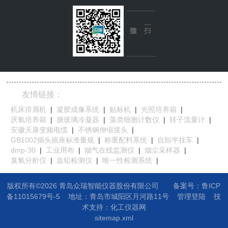
友情链接：
机床排屑机
|
凝胶成像系统
|
贴标机
|
光照培养箱
|
厌氧培养箱
|
搪玻璃冷凝器
|
藻类细胞计数仪
|
转子流量计
|
安徽天康变频电缆
|
不锈钢伸缩接头
|
GB1002插头插座标准量规
|
称重配料系统
|
自卸半挂车
|
dmp-30
|
工业用布
|
烟气在线监测仪
|
烟尘采样器
|
臭氧分析仪
|
血铅检测仪
|
唯一性检测系统
|
版权所有©2026 青岛众瑞智能仪器股份有限公司
备案号：鲁ICP
备11015679号-5
地址：
青岛市城阳区月河路11号
管理登陆
技
术支持：
化工仪器网
sitemap.xml