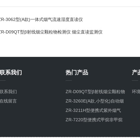
ZR-3062型(A款)一体式烟气流速湿度直读仪
ZR-D09QT型β射线烟尘颗粒物检测仪 烟尘直读监测仪
联系我们
热门产品
产
联系我们
ZR-D09QT型β射线烟尘颗粒物
环
在线留言
检测仪
ZR-3260E(A款,小型化)自动烟
尘烟气测试仪
ZR-3211H型便携式紫外烟气
综合分析仪
ZR-7220型便携式甲烷非甲烷
总烃分析仪GC-FID检测原理