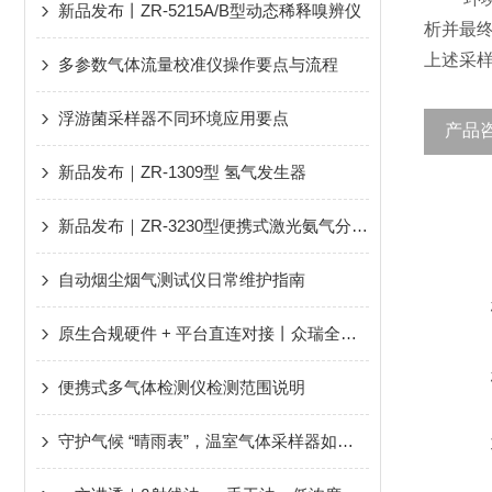
新品发布丨ZR-5215A/B型动态稀释嗅辨仪
析并最终
上述采
多参数气体流量校准仪操作要点与流程
浮游菌采样器不同环境应用要点
产品
新品发布｜ZR-1309型 氢气发生器
新品发布｜ZR-3230型便携式激光氨气分析仪
自动烟尘烟气测试仪日常维护指南
原生合规硬件 + 平台直连对接丨众瑞全程协助广大用户轻松应对新规、顺利通过评审！
便携式多气体检测仪检测范围说明
守护气候 “晴雨表”，温室气体采样器如何硬核发力？