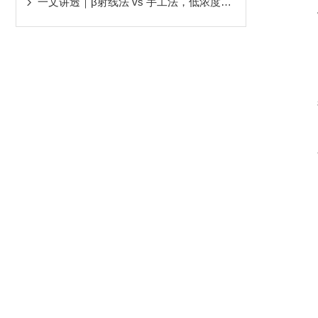
一文讲透｜β射线法 vs 手工法，低浓度烟尘测量该选哪种？