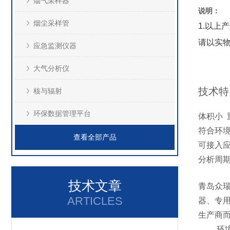
烟气采样器
说明：
烟尘采样管
1.以
请以实物
应急监测仪器
大气分析仪
技术特
核与辐射
环保数据管理平台
体积小 
符合环
查看全部产品
可接入
分析周期
技术文章
青岛众瑞
ARTICLES
器、专
生产商
环境空