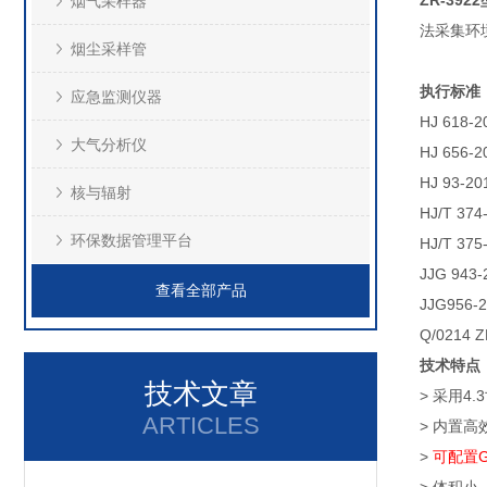
ZR-39
烟气采样器
法采集环
烟尘采样管
执行标准
应急监测仪器
HJ 618
大气分析仪
HJ 65
HJ 93
核与辐射
HJ/T 
环保数据管理平台
HJ/T 
JJG 94
查看全部产品
JJG95
Q/021
技术特点
技术文章
> 采用
ARTICLES
> 内置
>
可配置