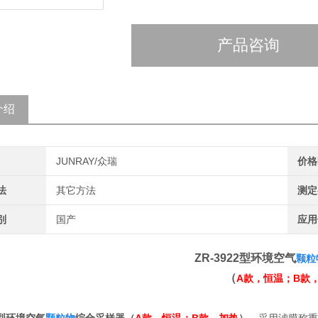
产品咨询
介绍
JUNRAY/众瑞
价格
法
其它方法
测定
别
国产
应用
ZR-3922型环境空气
颗粒
（
A款，恒温；B款