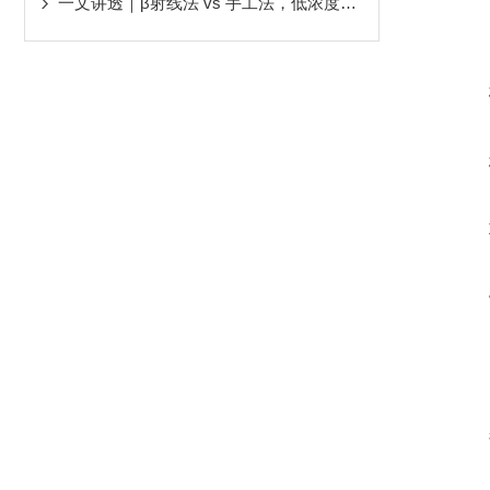
一文讲透｜β射线法 vs 手工法，低浓度烟尘测量该选哪种？