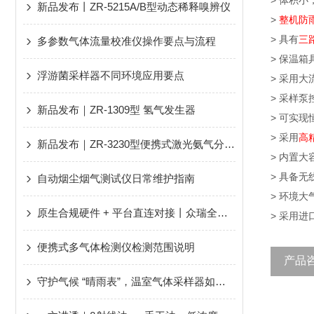
> 体积
新品发布丨ZR-5215A/B型动态稀释嗅辨仪
>
整机防
> 具有
三
多参数气体流量校准仪操作要点与流程
> 保温
浮游菌采样器不同环境应用要点
> 采用大
> 采样
新品发布｜ZR-1309型 氢气发生器
> 可实
> 采用
高
新品发布｜ZR-3230型便携式激光氨气分析仪
> 内置
> 具备
自动烟尘烟气测试仪日常维护指南
> 环境
原生合规硬件 + 平台直连对接丨众瑞全程协助广大用户轻松应对新规、顺利通过评审！
> 采用
便携式多气体检测仪检测范围说明
产品
守护气候 “晴雨表”，温室气体采样器如何硬核发力？