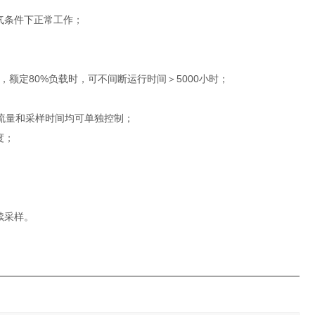
气条件下正常工作；
a，额定80%负载时，可不间断运行时间＞5000小时；
样流量和采样时间均可单独控制；
度；
续采样。