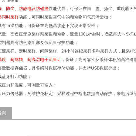
小，方便携带；
雨、防尘、防静电及防碰撞
性能优异，可保证在雨、雪、扬尘、重度霾天
路同时采样
功能，可同时采集空气中的颗粒物和气态污染物；
箱具有恒温功能，可保证在高低温状态下实现正常采样；
流量、高负压无刷采样泵采集颗粒物，流量100L/min时，负载能力＞9kP
泵控制器具有防气路阻塞及低流量保护功能；
现恒流采样、定时采样、间隔采样、24小时连续采样多种采样方式，且采
精度、耐腐蚀、耐高湿电子流量计
，保证了高可靠性及采样体积的高准确
大容量数据存储器，具备瞬时数据存储功能，并支持USB数据导出；
无线蓝牙打印功能；
大气压力和温度，可测量可输入；
进口压力传感器，免维护免标定；采样过程中断电数据自动保护，来电后继
咨询