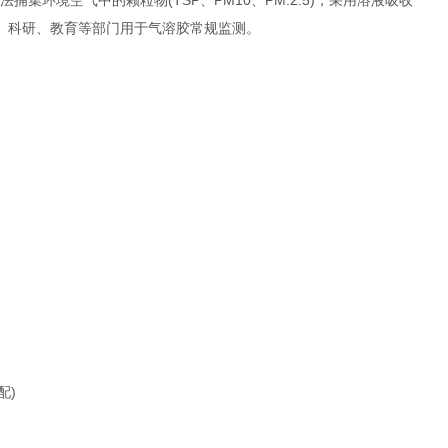
捕集环境空气中的颗粒物(TSP、PM10、PM.2.5)，采用溶液吸收
、科研、教育等部门用于气溶胶常规监测。
配)