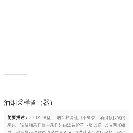
油烟采样管（器）
简要描述：
ZR-D12B型 油烟采样管适用于餐饮业油烟颗粒物的
采集，该油烟采样管中采样头由滤芯护罩+2张滤膜+滤芯网托组
成，采用聚丙烯材料滤膜或者PTFE滤膜对油烟进行采样，根据