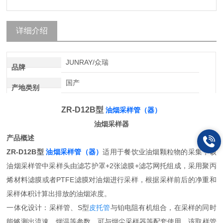
详细介绍
JUNRAY/众瑞
品牌
国产
产地类别
ZR-D12B型
油烟采样管（器）
油烟采样器
产品概述
ZR-D12B型
油烟采样管（器）
适用于餐饮业油烟颗粒物的采集，该
油烟采样管中采样头由滤芯护罩+2张滤膜+滤芯网托组成，采用聚丙
烯材料滤膜或者PTFE滤膜对油烟进行采样，根据采样前后的净重和
采样体积计算出排放的油烟浓度。
一体化设计：采样管、S型
皮托管
与铂电阻有机组合，在采样的同时
能够测出流速、烟温等参数。可与烟尘采样器等配套使用。该取样管