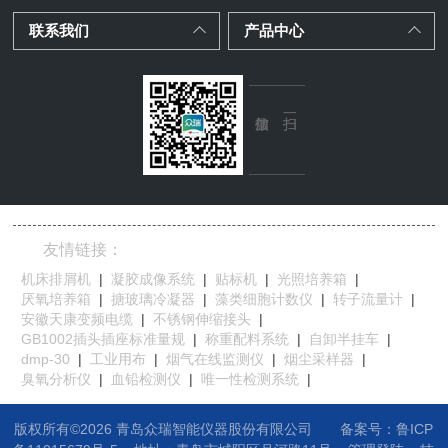
联系我们
产品中心
友情链接：
机床排屑机
|
凝胶成像系统
|
贴标机
|
光照培养箱
|
厌氧培养箱
|
搪玻璃冷凝器
|
藻类细胞计数仪
|
转子流量计
|
安徽天康变频电缆
|
不锈钢伸缩接头
|
GB1002插头插座标准量规
|
称重配料系统
|
自卸半挂车
|
dmp-30
|
工业用布
|
烟气在线监测仪
|
烟尘采样器
|
臭氧分析仪
|
血铅检测仪
|
唯一性检测系统
|
版权所有©2026 青岛众瑞智能仪器股份有限公司
备案号：鲁ICP