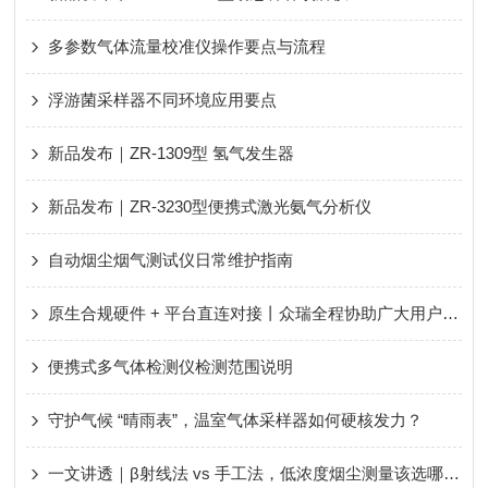
多参数气体流量校准仪操作要点与流程
浮游菌采样器不同环境应用要点
新品发布｜ZR-1309型 氢气发生器
新品发布｜ZR-3230型便携式激光氨气分析仪
自动烟尘烟气测试仪日常维护指南
原生合规硬件 + 平台直连对接丨众瑞全程协助广大用户轻松应对新规、顺利通过评审！
便携式多气体检测仪检测范围说明
守护气候 “晴雨表”，温室气体采样器如何硬核发力？
一文讲透｜β射线法 vs 手工法，低浓度烟尘测量该选哪种？