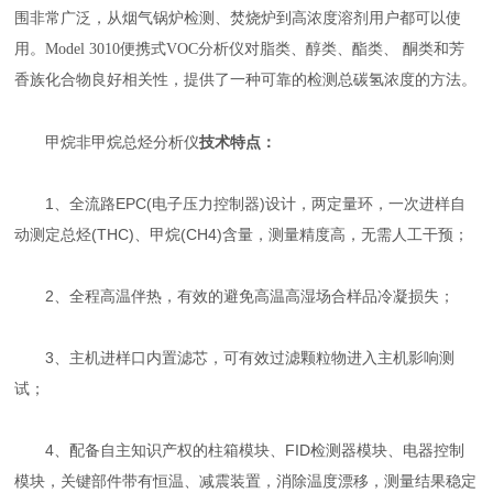
围非常广泛，从烟气锅炉检测、焚烧炉到高浓度溶剂用户都可以使
用。Model 3010便携式VOC分析仪对脂类、醇类、酯类、 酮类和芳
香族化合物良好相关性，提供了一种可靠的检测总碳氢浓度的方法。
甲烷非甲烷总烃分析仪
技术特点
：
1、全流路EPC(电子压力控制器)设计，两定量环，一次进样自
动测定总烃(THC)、甲烷(CH4)含量，测量精度高，无需人工干预；
2、全程高温伴热，有效的避免高温高湿场合样品冷凝损失；
3、主机进样口内置滤芯，可有效过滤颗粒物进入主机影响测
试；
4、配备自主知识产权的柱箱模块、FID检测器模块、电器控制
模块，关键部件带有恒温、减震装置，消除温度漂移，测量结果稳定