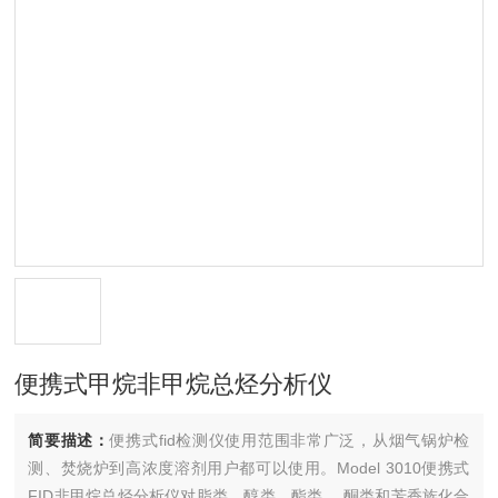
便携式甲烷非甲烷总烃分析仪
简要描述：
便携式fid检测仪使用范围非常广泛，从烟气锅炉检
测、焚烧炉到高浓度溶剂用户都可以使用。Model 3010便携式
FID非甲烷总烃分析仪对脂类、醇类、酯类、 酮类和芳香族化合