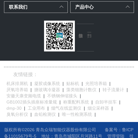
联系我们
产品中心
友情链接：
机床排屑机
|
凝胶成像系统
|
贴标机
|
光照培养箱
|
厌氧培养箱
|
搪玻璃冷凝器
|
藻类细胞计数仪
|
转子流量计
|
安徽天康变频电缆
|
不锈钢伸缩接头
|
GB1002插头插座标准量规
|
称重配料系统
|
自卸半挂车
|
dmp-30
|
工业用布
|
烟气在线监测仪
|
烟尘采样器
|
臭氧分析仪
|
血铅检测仪
|
唯一性检测系统
|
版权所有©2026 青岛众瑞智能仪器股份有限公司
备案号：鲁ICP
备11015679号-5
地址：
青岛市城阳区月河路11号
管理登陆
技