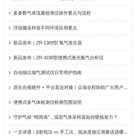
多参数气体流量校准仪操作要点与流程
浮游菌采样器不同环境应用要点
新品发布｜ZR-1309型 氢气发生器
新品发布｜ZR-3230型便携式激光氨气分析仪
自动烟尘烟气测试仪日常维护指南
原生合规硬件 + 平台直连对接丨众瑞全程协助广大用户轻松应对新规、顺利通过评审！
便携式多气体检测仪检测范围说明
守护气候 “晴雨表”，温室气体采样器如何硬核发力？
一文讲透｜β射线法 vs 手工法，低浓度烟尘测量该选哪种？