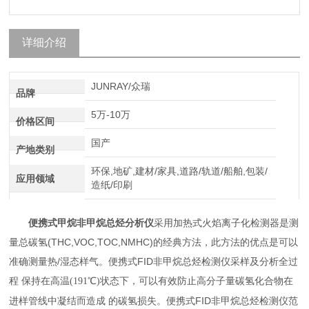
详细介绍
JUNRAY/众瑞
品牌
5万-10万
价格区间
国产
产地类别
环保,地矿,建材/家具,道路/轨道/船舶,包装/
应用领域
造纸/印刷
便携式甲烷非甲烷总烃分析仪
采用加热式火焰离子化检测器是测
量总碳氢(THC,VOC,TOC,NMHC)的经典方法，此方法的优点是可以
准确测量热/湿态样气。
便携式FID非甲烷总烃检测仪
采样及分析全过
程 保持在高温(191℃)状态下，可以有效防止高分子量碳氢化合物在
便携式FID非甲烷总烃检测仪
进样管线中凝结而造成 的碳氢损失。
范