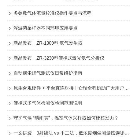
多参数气体流量校准仪操作要点与流程
浮游菌采样器不同环境应用要点
新品发布｜ZR-1309型 氢气发生器
新品发布｜ZR-3230型便携式激光氨气分析仪
自动烟尘烟气测试仪日常维护指南
原生合规硬件 + 平台直连对接丨众瑞全程协助广大用户轻松应对新规、顺利通过评审！
便携式多气体检测仪检测范围说明
守护气候 “晴雨表”，温室气体采样器如何硬核发力？
一文讲透｜β射线法 vs 手工法，低浓度烟尘测量该选哪种？