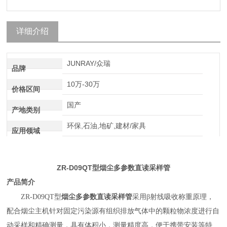
详细介绍
JUNRAY/众瑞
品牌
10万-30万
价格区间
国产
产地类别
环保,石油,地矿,建材/家具
应用领域
ZR-D09QT
烟尘多参数直读采样管
型
产品简介
烟尘多参数直读采样管
ZR-D09QT
型
采用
β射线吸收称重原理，
配合烟尘主机针对固定污染源有组织排放气体中的颗粒物浓度进行自
动采样和精确测量，具有体积小，测量精度高，便于携带安装等特