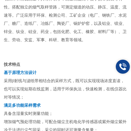
性
。搭配独立的烟气取样管路，可测定烟道的动压、静压、温度、流
速等。广泛应用于环保、检测公司、工矿企业（电厂、钢铁厂、水泥
厂、糖厂、造纸厂、冶炼厂、陶瓷厂、锅炉炉窑，以及铝业、镁业、
锌业、钛业、硅业、药业，包括化肥、化工、橡胶、材料厂等）、卫
生、劳动、安监、军事、科研、教育等领域。
技术特点
基于原理方法设计
采用
β射线与滤纸带相结合的采样方式，既可以实现现场浓度直读，
也可以实现短期在线监测，适用于环保执法，快速检测，在线仪器比
对等情况；
满足多功能采样需
求
具备含湿量实时测量功能；
增加烟气预处理功能，可配合烟尘主机电化学传感器或紫外烟尘紫外
冷干法进行尘气同采，采尘的同时还可测量含氧量；