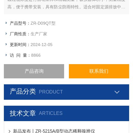
高，便于携带安装，具有防尘防雨特性。适合对固定源排放中颗
粒物的排放浓度、排放总量、脱尘效率等参数的现场直接测量。
产品型号：
ZR-D09QT型
厂商性质：
生产厂家
更新时间：
2024-12-05
访 问 量：
8866
产品咨询
联系我们
产品分类
PRODUCT
技术文章
ARTICLES
新品发布丨ZR-5215A/B型动态稀释嗅辨仪