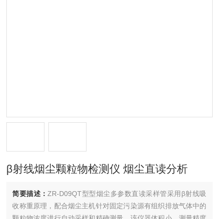
β射线烟尘颗粒物检测仪 烟尘直读分析
简要描述：
ZR-D09QT型型烟尘多参数直读采样管采用β射线吸
收称重原理，配合烟尘主机针对固定污染源有组织排放气体中的
颗粒物浓度进行自动采样和精确测量，该仪器体积小，测量精度