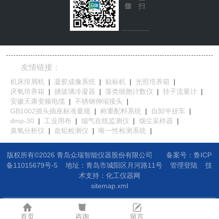
友情链接：
机床排屑机
|
凝胶成像系统
|
贴标机
|
光照培养箱
|
厌氧培养箱
|
搪玻璃冷凝器
|
藻类细胞计数仪
|
转子流量计
|
安徽天康变频电缆
|
不锈钢伸缩接头
|
GB1002插头插座标准量规
|
称重配料系统
|
自卸半挂车
|
dmp-30
|
工业用布
|
烟气在线监测仪
|
烟尘采样器
|
臭氧分析仪
|
血铅检测仪
|
唯一性检测系统
|
版权所有©2026 青岛众瑞智能仪器股份有限公司
备案号：鲁ICP
备11015679号-5
地址：
青岛市城阳区月河路11号
管理登陆
技
术支持：
化工仪器网
sitemap.xml
首页
咨询
留言