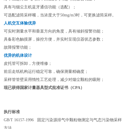
具有与烟尘主机蓝牙通信功能（选配）；
可选配滤筒采样嘴，当浓度大于
5
0
mg/
m3
时，可更换滤筒采样。
人机交互体验优异
可实时测量水平和垂直方向的角度，具有倾斜报警功能；
具备彩色触摸屏，操控方便，并实时呈现仪器状态参数；
故障报警功能；
优异的机体设计
皮托管可拆卸，方便维修；
前后走纸机构运行稳定可靠，确保测量精确度；
采样管管壁采用惰性工艺处理，减少对烟尘颗粒的吸附；
现已获得国家计量器具型式批准证书（CPA）
执行标准
G
B
/T
1
6
1
57-
1
996
固定污染源排气中颗粒物测定与气态污染物采样
方法