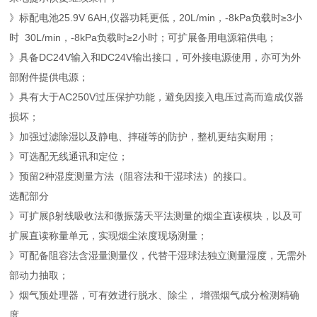
》标配电池25.9V 6AH,仪器功耗更低，20L/min，-8kPa负载时≥3小
时 30L/min，-8kPa负载时≥2小时；可扩展备用电源箱供电；
》具备DC24V输入和DC24V输出接口，可外接电源使用，亦可为外
部附件提供电源；
》具有大于AC250V过压保护功能，避免因接入电压过高而造成仪器
损坏；
》加强过滤除湿以及静电、摔碰等的防护，整机更结实耐用；
》可选配无线通讯和定位；
》预留2种湿度测量方法（阻容法和干湿球法）的接口。
选配部分
》可扩展β射线吸收法和微振荡天平法测量的烟尘直读模块，以及可
扩展直读称量单元，实现烟尘浓度现场测量；
》可配备阻容法含湿量测量仪，代替干湿球法独立测量湿度，无需外
部动力抽取；
》烟气预处理器，可有效进行脱水、除尘， 增强烟气成分检测精确
度。