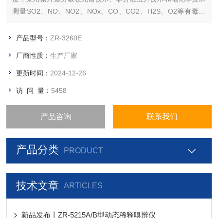
测量SO2、NO、NO2、NOx、CO、CO2、H2S、O2等有毒有
害气体的质量浓度；配合ZR-D09QT型烟尘多参数直读采样管，
可实现β射线吸收称重原理完成对废气颗粒物浓度的现场精确测
产品型号：
ZR-3260E
量和直读。以及对烟气流速、烟气温度、烟气湿度
厂商性质：
生产厂家
更新时间：
2024-12-26
访 问 量：
5458
产品咨询
联系我们
产品分类
PRODUCT
技术文章
ARTICLES
新品发布丨ZR-5215A/B型动态稀释嗅辨仪