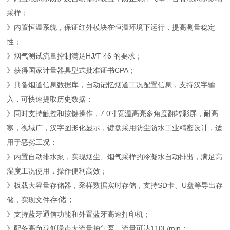
采样；
》内置恒温系统，保证红外模块在恒温环境下运行，提高测量稳定
性；
》烟气测试流量控制满足HJ/T 46 的要求；
》获得国家计量器具型式批准证书CPA；
》具备烟道信息数据库，自动记忆烟道工况配置信息，支持汉字输
入，可快速提取历史数据；
》同时支持触控和按键操作，7.0寸宽温高亮多角度翻转彩屏，耐高
寒，视域广，汉字图形化显示，键盘采用防尘防水工业精密设计，适
用于恶劣工况；
》内置自动排水泵，实现烟尘、烟气采样的冷凝水自动排出，满足高
湿度工况使用，操作便利高效；
》板载大容量存储器，采样数据实时存储，支持SD卡、U盘等导出存
存储；
储，实现文件
》支持蓝牙通信功能和外置蓝牙高速打印机；
》配备高负载低噪声大流量抽气泵，流量可达110L/min；