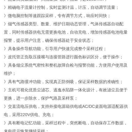
》精确电子流量计控制，实时监测计温，计压，自动调节流量；
》微电脑控制等速跟踪采样，专有调节方式，响应时间快；
》烟气传感器类型、数量、维护日期动态管理，气体传感器自动配
置，同时传感器供电无需更换电池，自动充电，增加传感器电池电量
报警，提示用户注意，确保传感器处于安全状态；
》具备操作导航功能，引导用户快速完成整个采样过程；
》皮托管正负取压接嘴与连接管路进行颜色标识区分，便于操作；
》具备烟尘系统气密性和整机故障自检与报警功能，方便用户使用及
维护；
》具有气路缓冲功能，实现真正防倒吸，保证采样数据的准确性；
》主机可视化优质尘滤芯、逃逸水陷阱一体化设计，有效滤尘且便于
更换，进一步除水，保护气路及采样泵；
》交直流电压供电，支持外接电源箱供电或AC/DC桌面电源适配器供
电，采用220V供电、充电；
》具有断电记忆功能，采样过程中，突然断电，自动保存工作数据，
来电提示恢复继续采样；