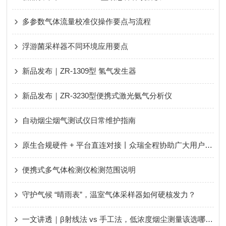
多参数气体流量校准仪操作要点与流程
浮游菌采样器不同环境应用要点
新品发布｜ZR-1309型 氢气发生器
新品发布｜ZR-3230型便携式激光氨气分析仪
自动烟尘烟气测试仪日常维护指南
原生合规硬件 + 平台直连对接丨众瑞全程协助广大用户轻松应对新规、顺利通过评审！
便携式多气体检测仪检测范围说明
守护气候 “晴雨表”，温室气体采样器如何硬核发力？
一文讲透｜β射线法 vs 手工法，低浓度烟尘测量该选哪种？