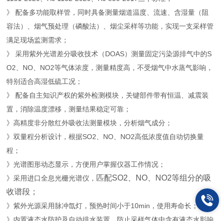
》 配备多功能取样管，同时具备测量烟道温度、流速、含湿量（阻
容法）、烟气预处理（磷酸法）、烟尘采样等功能，实现一支采样管
满足现场监测需求；
》 采用紫外光谱差分吸收技术（DOAS）测量固定污染源排气中的S
O2、NO、NO2等气体浓度，测量精度高，不受烟气中水蒸气影响，
特别适合高湿低硫工况；
》 配备自主知识产权的紫外检测模块，关键部件带有恒温、减震装
置，消除温度漂移，测量结果稳定可靠；
》高精度非分散红外吸收法测量模块，分析烟气成分；
》双量程分析设计，根据SO2、NO、NO2高低浓度值自动切换量
程；
》光谱图形动态显示，方便用户掌握仪器工作情况；
匹配SO2、NO、NO2等组分的吸
》采用进口全息光栅光谱仪，
收谱段；
》紫外光源采用脉冲氙灯，预热时间小于10min，使用寿命长；
》内置液态水防护及自动排水装置，防止采样气体中含有液态水影响