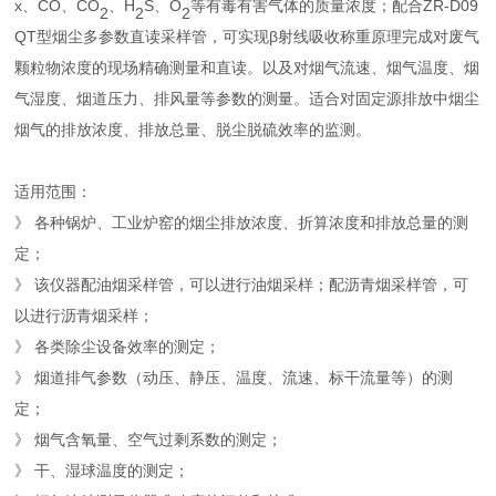
x、CO、CO
、H
S、O
等有毒有害气体的质量浓度；配合ZR-D09
2
2
2
QT型烟尘多参数直读采样管，可实现β射线吸收称重原理完成对废气
颗粒物浓度的现场精确测量和直读。以及对烟气流速、烟气温度、烟
气湿度、烟道压力、排风量等参数的测量。适合对固定源排放中烟尘
烟气的排放浓度、排放总量、脱尘脱硫效率的监测。
适用范围：
》 各种锅炉、工业炉窑的烟尘排放浓度、折算浓度和排放总量的测
定；
》 该仪器配油烟采样管，可以进行油烟采样；配沥青烟采样管，可
以进行沥青烟采样；
》 各类除尘设备效率的测定；
》 烟道排气参数（动压、静压、温度、流速、标干流量等）的测
定；
》 烟气含氧量、空气过剩系数的测定；
》 干、湿球温度的测定；