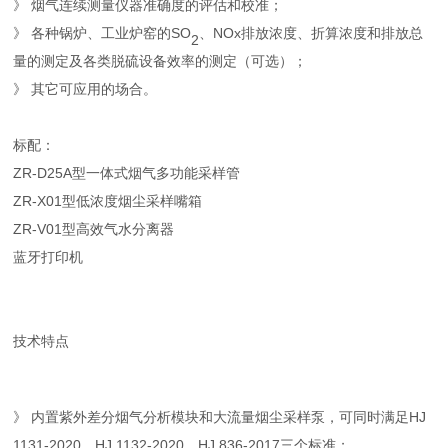
》 烟气连续测量仪器准确度的评估和校准；
》 各种锅炉、工业炉窑的
SO
、
NOx
排放浓度、折算浓度和排放总
2
量的测定及各类脱硫设备效率的测定（可选）；
》 其它可应用的场合。
标配：
ZR-D25A型一体式烟气多功能采样管
ZR-X01型低浓度烟尘采样嘴箱
ZR-V01型高效气水分离器
蓝牙打印机
技术特点
》 内置紫外差分烟气分析模块和大流量烟尘采样泵，可同时满足HJ
1131-2020、HJ 1132-2020、HJ 836-2017三个标准；