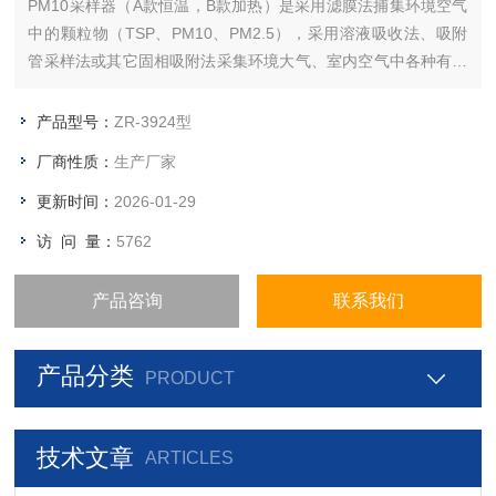
PM10采样器（A款恒温，B款加热）是采用滤膜法捕集环境空气
中的颗粒物（TSP、PM10、PM2.5），采用溶液吸收法、吸附
管采样法或其它固相吸附法采集环境大气、室内空气中各种有害
气体。可供环保、卫生、劳动、安监、军事、科研、教育等部门
用于环境空气监测。
产品型号：
ZR-3924型
厂商性质：
生产厂家
更新时间：
2026-01-29
访 问 量：
5762
产品咨询
联系我们
产品分类
PRODUCT
技术文章
ARTICLES