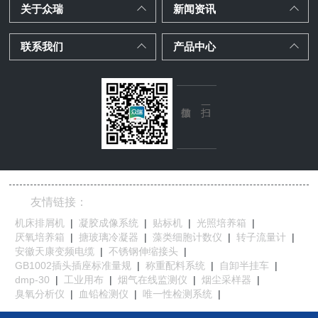
关于众瑞
新闻资讯
联系我们
产品中心
友情链接：
机床排屑机
|
凝胶成像系统
|
贴标机
|
光照培养箱
|
厌氧培养箱
|
搪玻璃冷凝器
|
藻类细胞计数仪
|
转子流量计
|
安徽天康变频电缆
|
不锈钢伸缩接头
|
GB1002插头插座标准量规
|
称重配料系统
|
自卸半挂车
|
dmp-30
|
工业用布
|
烟气在线监测仪
|
烟尘采样器
|
臭氧分析仪
|
血铅检测仪
|
唯一性检测系统
|