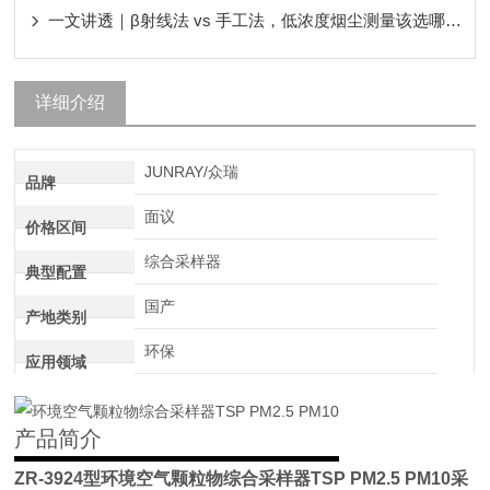
一文讲透｜β射线法 vs 手工法，低浓度烟尘测量该选哪种？
详细介绍
JUNRAY/众瑞
品牌
面议
价格区间
综合采样器
典型配置
国产
产地类别
环保
应用领域
产品简介
ZR-3924型
环境空气颗粒物综合采样器TSP PM2.5 PM10
采